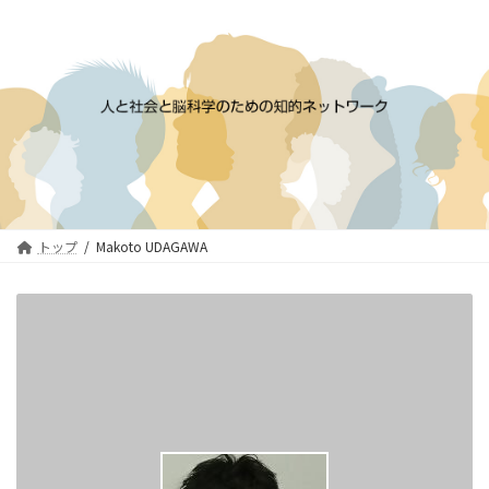
コ
ナ
ン
ビ
テ
ゲ
ン
ー
ツ
シ
へ
ョ
ス
ン
キ
に
ッ
移
プ
動
トップ
Makoto UDAGAWA