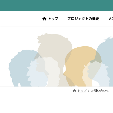
コ
ナ
ン
ビ
テ
ゲ
トップ
プロジェクトの概要
メ
ン
ー
ツ
シ
へ
ョ
ス
ン
キ
に
ッ
移
プ
動
トップ
お問い合わせ