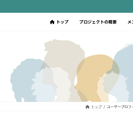
コ
ナ
ン
ビ
テ
ゲ
トップ
プロジェクトの概要
メ
ン
ー
ツ
シ
へ
ョ
ス
ン
キ
に
ッ
移
プ
動
トップ
ユーザープロフ