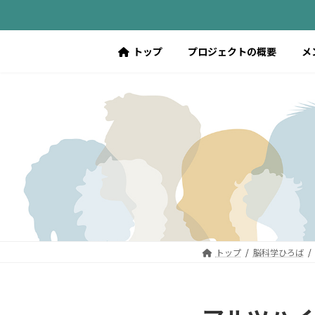
コ
ナ
ン
ビ
テ
ゲ
トップ
プロジェクトの概要
メ
ン
ー
ツ
シ
へ
ョ
ス
ン
キ
に
ッ
移
プ
動
トップ
脳科学ひろば